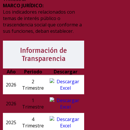
MARCO JURÍDICO:
Los indicadores relacionados con
temas de interés público o
trascendencia social que conforme a
sus funciones, deban establecer.
Información de
Transparencia
Año
Periodo
Descargar
2
2026
Trimestre
1
2026
Trimestre
4
2025
Trimestre