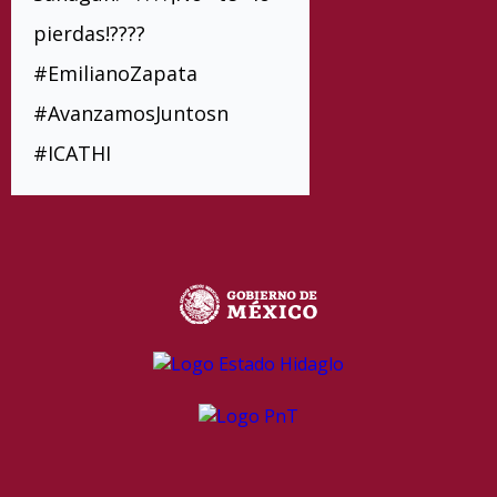
pierdas!????
#EmilianoZapata
#AvanzamosJuntosn
#ICATHI