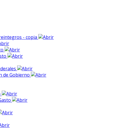
 reintegros - copia
sto
asto
Federales
en de Gobierno
o
 Gasto