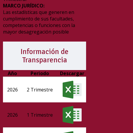
MARCO JURÍDICO:
Las estadísticas que generen en
cumplimiento de sus facultades,
competencias o funciones con la
mayor desagregación posible
Información de
Transparencia
Año
Periodo
Descargar
2026
2 Trimestre
2026
1 Trimestre