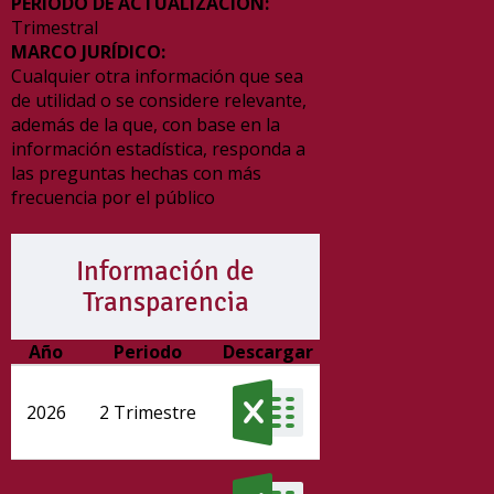
PERIODO DE ACTUALIZACIÓN:
Trimestral
MARCO JURÍDICO:
Cualquier otra información que sea
de utilidad o se considere relevante,
además de la que, con base en la
información estadística, responda a
las preguntas hechas con más
frecuencia por el público
Información de
Transparencia
Año
Periodo
Descargar
2026
2 Trimestre