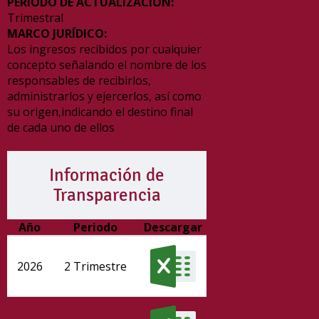
PERIODO DE ACTUALIZACIÓN:
Trimestral
MARCO JURÍDICO:
Los ingresos recibidos por cualquier
concepto señalando el nombre de los
responsables de recibirlos,
administrarlos y ejercerlos, así como
su origen,indicando el destino final
de cada uno de ellos
Información de
Transparencia
Año
Periodo
Descargar
2026
2 Trimestre