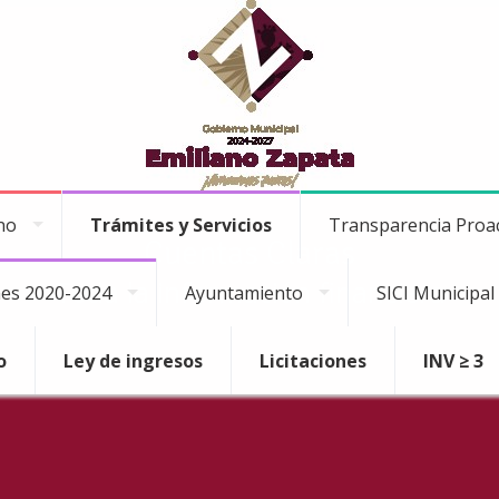
no
Trámites y Servicios
Transparencia Proa
Cuentas Claras
Toda la información financiera
es 2020-2024
Ayuntamiento
SICI Municipal
o
Ley de ingresos
Licitaciones
INV ≥ 3