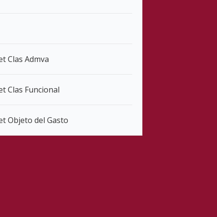
Det Clas Admva
et Clas Funcional
et Objeto del Gasto