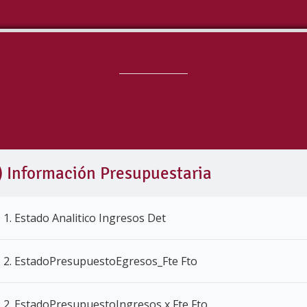
) Información Presupuestaria
1. Estado Analitico Ingresos Det
2. EstadoPresupuestoEgresos_Fte Fto
2. EstadoPresupuestoIngresos x Fte Fto